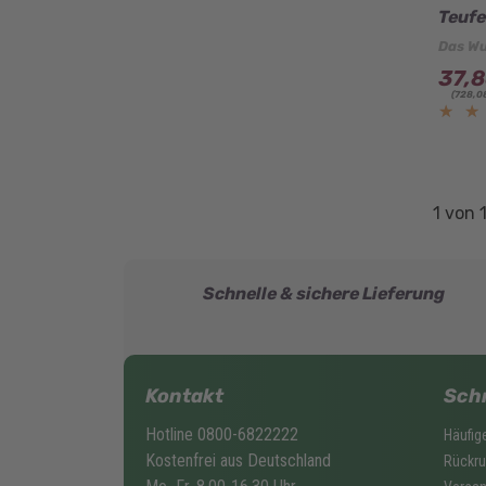
Teufe
Das Wu
37,8
(728,0
★
★
1 von 
Schnelle & sichere Lieferung
Kontakt
Sch
Hotline 0800-6822222
Häufig
Kostenfrei aus Deutschland
Rückru