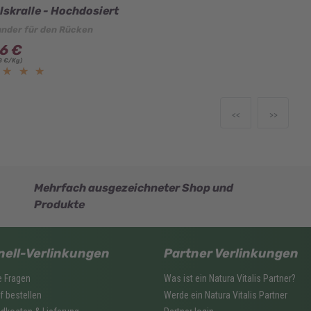
lskralle - Hochdosiert
nder für den Rücken
6 €
8 €/Kg)
★★★★
★★★★
<<
>>
1
Mehrfach ausgezeichneter Shop und
Produkte
nell-Verlinkungen
Partner Verlinkungen
e Fragen
Was ist ein Natura Vitalis Partner?
f bestellen
Werde ein Natura Vitalis Partner