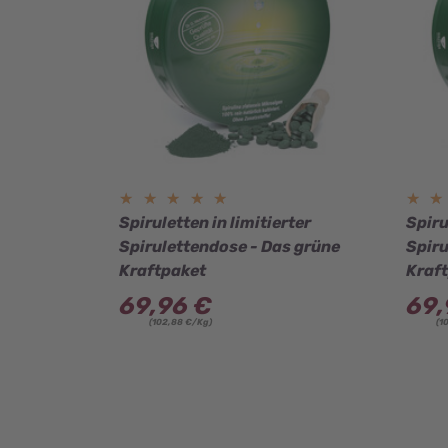
★★★★★
★★★★★
★
★
Spiruletten in limitierter
Spiru
Spirulettendose - Das grüne
Spiru
Kraftpaket
Kraf
69,96 €
69,
(102,88 €/Kg)
(1