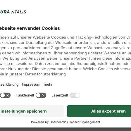
pseln
cken macht!
 einer Walnuss und wiegt weniger als 30 Gramm. Wenn sie aber
iner Apfelsine erreichen und dabei mehr als 120 Gramm wiegen.
ter einer Vergrößerung der Prostata. „Phytosterol" enthält eine
das Wohlgefühl einer gesunden Prostata des reifen Herrn ab 60