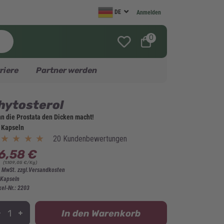
DE
Anmelden
0
riere
Partner werden
hytosterol
n die Prostata den Dicken macht!
 Kapseln
★★★★★
★★★★★
20 Kundenbewertungen
6,58 €
(1.109,05 €/Kg)
. MwSt. zzgl.Versandkosten
 Kapseln
kel-Nr.: 2203
In den Warenkorb