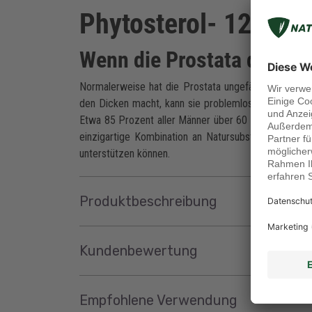
Phytosterol- 120 Ka
Wenn die Prostata den Di
Normalerweise hat die Prostata ungefähr die Größe
den Dicken macht, kann sie problemlos die Größe e
Etwa 85 Prozent aller Männer über 60 Jahre leiden un
einzigartige Kombination an Natursubstanzen, die 
unterstützen können.
Produktbeschreibung
Kundenbewertung
Empfohlene Verwendung