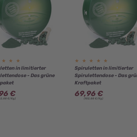
★★★★
★★★★
★★★★★
★★★★★
letten in limitierter
Spiruletten in limitierter
lettendose - Das grüne
Spirulettendose - Das gr
tpaket
Kraftpaket
96 €
69,96 €
02,88 €/Kg)
(102,88 €/Kg)