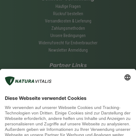
Häufige Fragen
Rückruf bestellen
Versandkosten & Lieferung
Zahlungsmethoden
Unsere Bedingungen
Widerrufsrecht für Endverbraucher
Newsletter Anmeldung
Partner Links
Was ist ein Natura Vitalis Partner?
Werde ein Natura Vitalis Partner
Partner login
Soziale Medien
Zahlungsmethoden