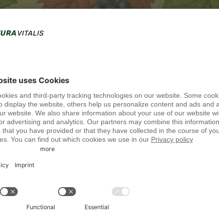
enzieller Bedeutung. Es dient nicht nur als Transportmittel für
igung der Organe und die Regulierung zahlreicher Stoffwechselprozess
ichgewicht, kann es zu Wassereinlagerungen im Gewebe kommen –
en den Kreislauf, können den Blutdruck erhöhen und langfristig die
en, die traditionell zur Unterstützung einer gesunden Flüssigkeitsbala
ch dabei Brennnessel, Spargel, Birkenblätter, rotes Weinlaub und
ie L-Prolin entfalten diese Substanzen vielfältige positive Effekte
atürlichen Entwässerungsmittel. Ihre Inhaltsstoffe fördern die