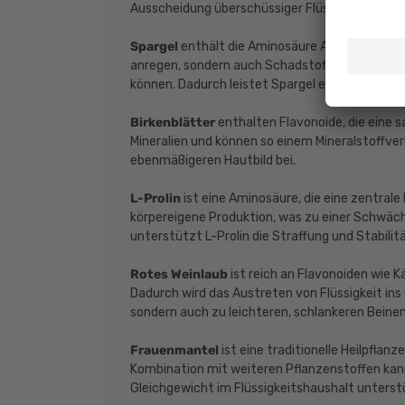
Ausscheidung überschüssiger Flüssigkeit, ohn
Spargel
enthält die Aminosäure Asparagin sowie
anregen, sondern auch Schadstoffe und Schwer
können. Dadurch leistet Spargel einen wertvolle
Birkenblätter
enthalten Flavonoide, die eine s
Mineralien und können so einem Mineralstoffve
ebenmäßigeren Hautbild bei.
L-Prolin
ist eine Aminosäure, die eine zentrale 
körpereigene Produktion, was zu einer Schwäc
unterstützt L-Prolin die Straffung und Stabili
Rotes Weinlaub
ist reich an Flavonoiden wie 
Dadurch wird das Austreten von Flüssigkeit in
sondern auch zu leichteren, schlankeren Beinen
Frauenmantel
ist eine traditionelle Heilpflan
Kombination mit weiteren Pflanzenstoffen kan
Gleichgewicht im Flüssigkeitshaushalt unterst