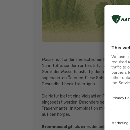
Wasser ist für den menschlichen Körper von ess
Nährstoffe, sondern unterstützt auch die Rein
Gerät der Wasserhaushalt jedoch aus dem Gle
sogenannten Ödemen. Diese Schwellungen belast
Gesundheit beeinträchtigen.
Die Natur bietet eine Vielzahl an Pflanzenstoff
eingesetzt werden. Besonders bewährt haben si
Frauenmantel. In Kombination mit Aminosäuren w
auf den Körper.
Brennnessel
gilt als eines der bekanntesten n