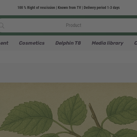
100 % Right of rescission | Known from TV | Delivery period 1-3 days
ent
Cosmetics
Delphin T8
Media library
C