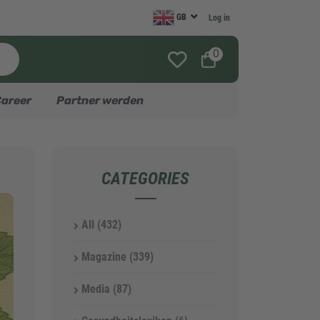
GB
Log in
0
areer
Partner werden
CATEGORIES
All
(432)
Magazine
(339)
Media
(87)