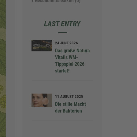
Gesundheitslexikon
(6)
LAST ENTRY
24 JUNE 2026
18 AUGUST 
Das große Natura
Natürliche
Vitalis WM-
Unterstütz
Tippspiel 2026
einen
startet!
ausgeglic
Wasserhau
11 AUGUST 2025
4 AUGUST 2
Die stille Macht
Schönheit
der Bakterien
innen: Sta
Haare und
durch Zink
und