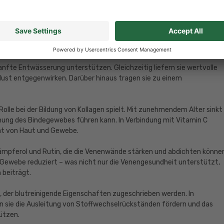
e dabei wichtige Mineralstoffe zu stark auszuschwemmen.
 schwefelhaltige Verbindungen, die nicht nur die Nierentätigkeit
metalle wie Cadmium oder Blei binden und über den Urin ausleiten
n Beitrag zur inneren Reinigung des Körpers.
anfte Entwässerung unterstützen. Gleichzeitig liefern sie wertvolle
rlust entgegenwirken. Darüber hinaus tragen sie zu einem
Rolle bei der Bildung von Kollagen spielt. Mit zunehmendem Alter sinkt
hung des Bindegewebes führen kann. In Verbindung mit Vitamin C
tät von Haut und Gewebe.
Kämpferol und Rutin, die die Venenwände stärken und abdichten könne
s Gewebe reduziert – was nicht nur die Venengesundheit unterstützt,
 beiträgt.
ze, der blutreinigende Eigenschaften zugeschrieben werden. In
n sie die Ausleitung von Stoffwechselrückständen fördern und das
ützen.